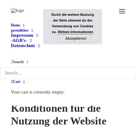
Durch die weitere Nutzung
der Seite stimmst du der
Home
Verwendung von Cookies
gesetzliches
zu.
Weitere Informationen
Impressum
Bedingungen und Konditionen für die Nutzung der
Akzeptieren
-AGB’s-
Website
Datenschutz
Home
Bedingungen und Konditionen für die Nutzung der Website
Search
Cart
Your cart is currently empty.
Bedingungen und
Konditionen für die
Nutzung der Website