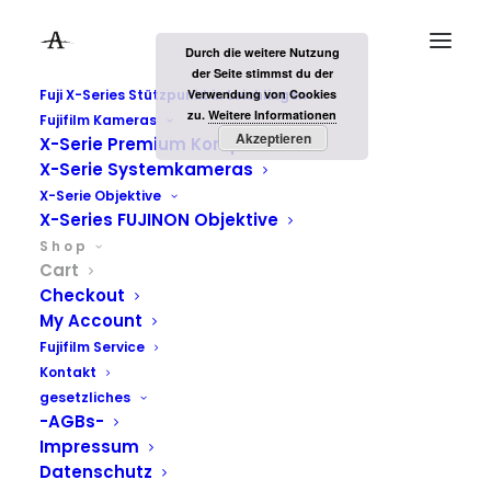
Durch die weitere Nutzung
der Seite stimmst du der
Fuji X-Series Stützpunkt in Leichlingen
Verwendung von Cookies
zu.
Weitere Informationen
Fujifilm Kameras
Akzeptieren
X-Serie Premium Kompakt
X-Serie Systemkameras
X-Serie Objektive
X-Series FUJINON Objektive
Your Cart
S h o p
Cart
Checkout
Missing only one step
My Account
Fujifilm Service
Kontakt
gesetzliches
-AGBs-
Impressum
Datenschutz