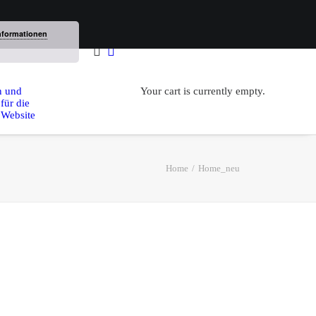
nformationen
n und
Your cart is currently empty.
für die
 Website
Home
Home_neu