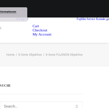
nformationen
S h o p
Fujifilm Service
Kontakt
ge
Cart
N
Checkout
My Account
Home
X-Serie Objektive
X-Serie FUJINON Objektive
SUCHE