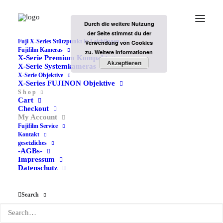
Durch die weitere Nutzung
der Seite stimmst du der
Fuji X-Series Stützpunkt in Leichlingen
Verwendung von Cookies
Fujifilm Kameras
zu.
Weitere Informationen
X-Serie Premium Kompakt
My Account
Akzeptieren
X-Serie Systemkameras
X-Serie Objektive
Home
My Account
X-Series FUJINON Objektive
S h o p
Cart
Checkout
My Account
Fujifilm Service
Kontakt
gesetzliches
-AGBs-
Login
Impressum
Datenschutz
Required
Username or email address
*
Search