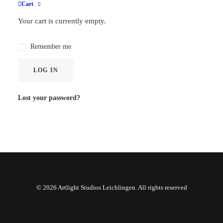
Required
Password
*
Cart
Your cart is currently empty.
Remember me
LOG IN
Lost your password?
© 2026 Artlight Studios Leichlingen. All rights reserved