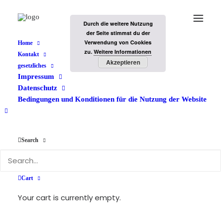
Durch die weitere Nutzung
der Seite stimmst du der
Verwendung von Cookies
Home
zu.
Weitere Informationen
Kontakt
Akzeptieren
gesetzliches
Impressum
Datenschutz
Bedingungen und Konditionen für die Nutzung der Website
Passbild-Anforderungen
Search
|
|
17. SEPTEMBER 2019
IN
FOTO-DIENSTLEISTUNGEN
BY
HENRIK
Cart
Your cart is currently empty.