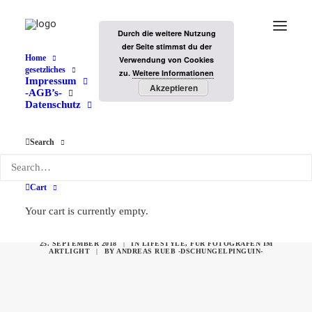
Durch die weitere Nutzung
der Seite stimmst du der
Home
Verwendung von Cookies
gesetzliches
zu.
Weitere Informationen
Impressum
Akzeptieren
-AGB’s-
Datenschutz
Search
Tattoo-Bilder auf dem
Cart
Model -Rechtsproblem
Your cart is currently empty.
25. SEPTEMBER 2018
|
IN
LIFESTYLE
,
FÜR FOTOGRAFEN IM
ARTLIGHT
|
BY
ANDREAS RUEB -DSCHUNGELPINGUIN-